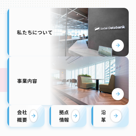
私たちについて
arrow_forward
事業内容
arrow_forward
会社
拠点
沿
arrow_forward
arrow_forward
arrow_forward
概要
情報
革