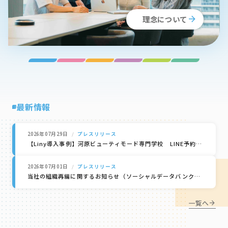
arrow_forward
理念について
最新情報
2026年07月29日
プレスリリース
【Liny導入事例】河原ビューティモード専門学校 LINE予約率を5％から75％へ改善
2026年07月01日
プレスリリース
当社の組織再編に関するお知らせ（ソーシャルデータバンク株式会社）
一覧へ
arrow_forward